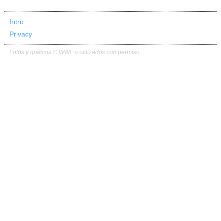
Intro
Privacy
Fotos y gráficos © WWF o utilizados con permiso.