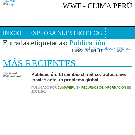
WWF - CLIMA PERÚ
PUBLICACIÓN
INICIO
EXPLORA NUESTRO BLOG
Entradas etiquetadas:
Publicación
© WWF-Canon
Busca en nuestro
BLOG DEL CLIMA
blog
COMPARTIR
MÁS RECIENTES
Publicación: El cambio climático: Soluciones
locales ante un problema global
PUBLICADO POR
CLIMAPERU
EN
RECURSOS DE INFORMACIÓN
EN
23/03/2014